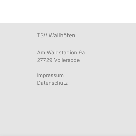
TSV Wallhöfen
Am Waldstadion 9a
27729 Vollersode
Impressum
Datenschutz