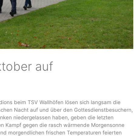
tober auf
ions beim TSV Wallhöfen lösen sich langsam die
rischen Nacht auf und über den Gottesdienstbesuchern,
Bänken niedergelassen haben, geben die letzten
den Kampf gegen die rasch wärmende Morgensonne
und morgendlichen frischen Temperaturen feierten