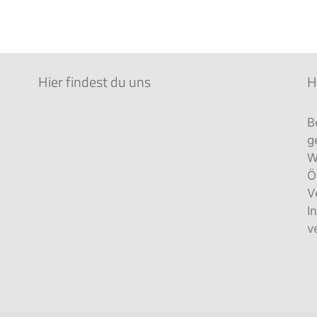
Hier findest du uns
H
B
g
W
Ö
V
I
v